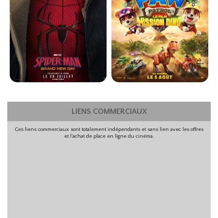
Action
Comédie
71
VF
VF
SPIDER-MAN: BRAND NEW DAY
LA PAT' PATROUILLE : LE FILM
MISSION...
Horaires et Infos
LIENS COMMERCIAUX
Horaires et Infos
Bande-annonce
Ces liens commerciaux sont totalement indépendants et sans lien avec les offres
Bande-annonce
et l'achat de place en ligne du cinéma.
Réservation
Réservation
Action
Animation
3D
VF
71
VOST
71
VF