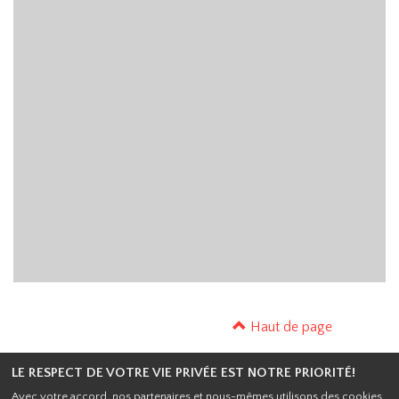
Haut de page
Cinéma ABC,
9 Av. Gallieni, 83110 Sanary-sur-Mer
LE RESPECT DE VOTRE VIE PRIVÉE EST NOTRE PRIORITÉ!
|
Mentions légales
|
Contact
| Tel : 04 94 74 21 77
Avec votre accord, nos partenaires et nous-mêmes utilisons des cookies,