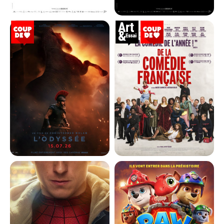
LA BATAILLE DE GAULLE - PARTIE
LA BATAILLE DE GAULLE - PARTIE
2...
1...
Horaires et Infos
Horaires et Infos
Bande-annonce
Bande-annonce
Réservation
Réservation
Histoire
Histoire
71
VF
71
VF
L'ODYSSÉE
DE LA COMÉDIE-FRANÇAISE
Horaires et Infos
Horaires et Infos
Bande-annonce
Bande-annonce
Réservation
Réservation