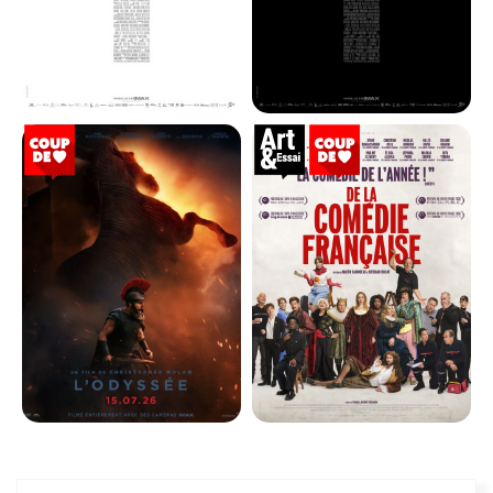
LA BATAILLE DE GAULLE - PARTIE
LA BATAILLE DE GAULLE - PARTIE
2...
1...
Horaires et Infos
Horaires et Infos
Bande-annonce
Bande-annonce
Réservation
Réservation
Histoire
Histoire
71
VF
71
VF
L'ODYSSÉE
DE LA COMÉDIE-FRANÇAISE
Horaires et Infos
Horaires et Infos