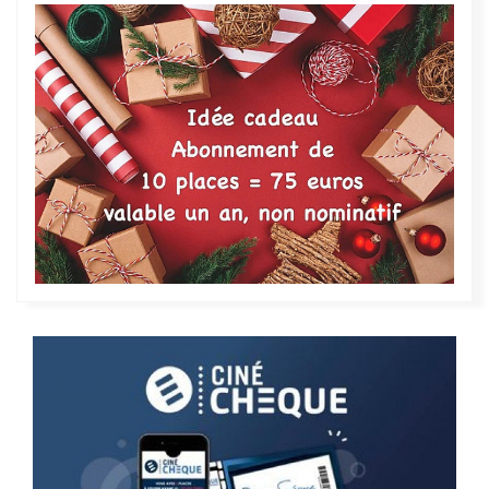
Bande-annonce
Bande-annonce
Réservation
Réservation
Action
Comédie
VF
71
VOST
VF