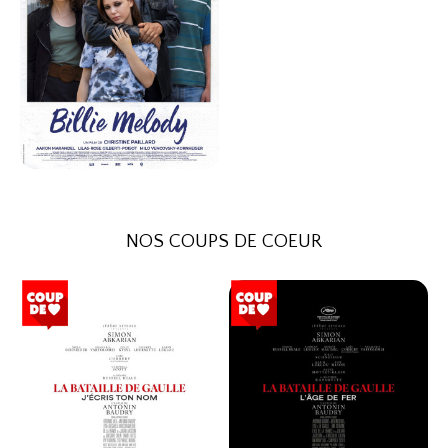
71
VF
BILLIE MELODY
Horaires et Infos
NOS COUPS DE COEUR
Bande-annonce
Réservation
Drame