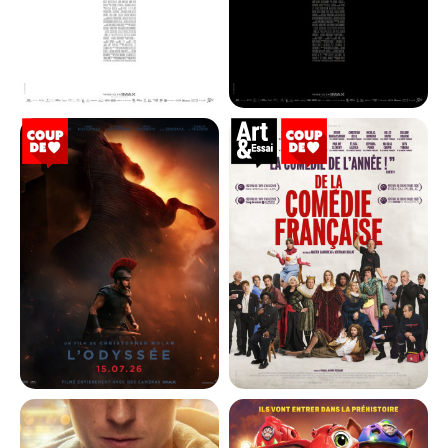
LA BATAILLE DE GAULLE - PARTIE
LA BATAILLE DE GAULLE - PARTIE
2...
1...
Horaires et Infos
Horaires et Infos
Bande-annonce
Bande-annonce
Réservation
Réservation
Histoire
Histoire
71
VF
71
VF
L'ODYSSÉE
DE LA COMÉDIE-FRANÇAISE
Horaires et Infos
Horaires et Infos