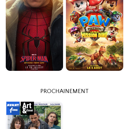
Bande-annonce
Bande-annonce
Réservation
Réservation
Action
Comédie
VF
71
VOST
VF
SPIDER-MAN: BRAND NEW DAY
LA PAT' PATROUILLE : LE FILM
MISSION...
Horaires et Infos
PROCHAINEMENT
Horaires et Infos
Bande-annonce
Bande-annonce
Réservation
Réservation
Action
Animation
3D
VF
71
VOST